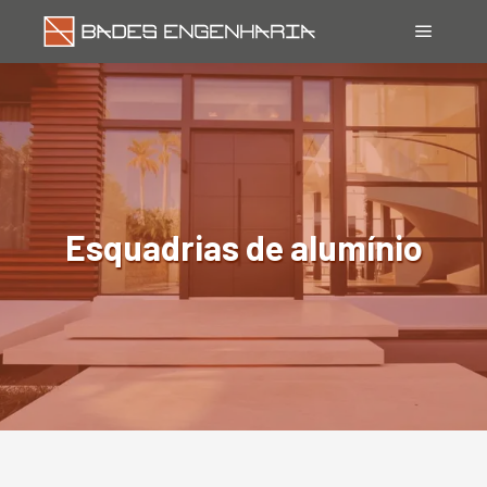
Menu pr
Esquadrias de alumínio